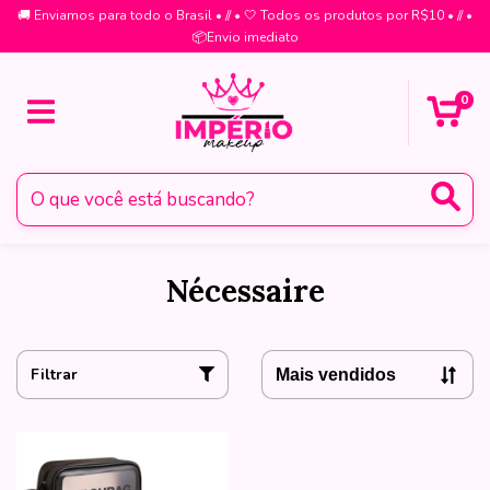
🚚 Enviamos para todo o Brasil • // • 🤍 Todos os produtos por R$10 • // •
📦Envio imediato
0
Nécessaire
Filtrar