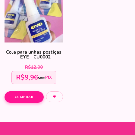
Cola para unhas postiças
- EYE - CU0002
R$12,00
R$9,96
PIX
com