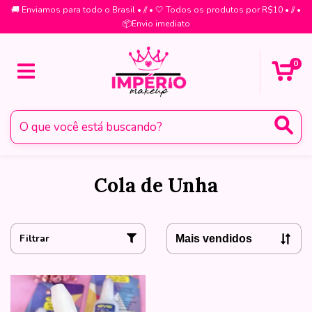
🚚 Enviamos para todo o Brasil • // • 🤍 Todos os produtos por R$10 • // •
📦Envio imediato
0
Cola de Unha
Filtrar